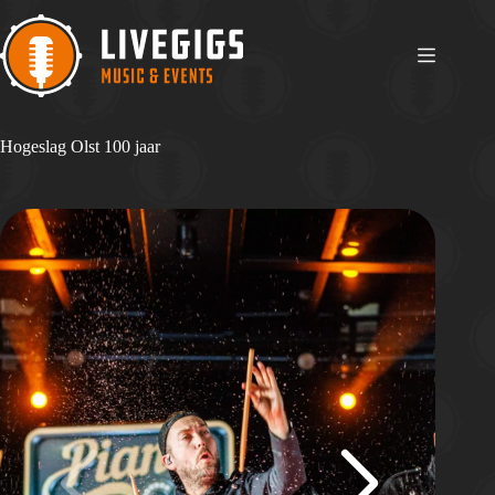
Ga
naar
de
inhoud
Hogeslag Olst 100 jaar