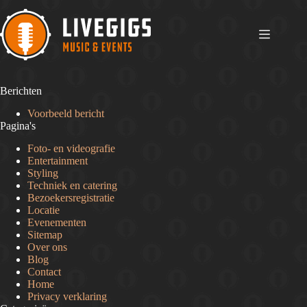
Ga
naar
de
inhoud
Berichten
Voorbeeld bericht
Pagina's
Foto- en videografie
Entertainment
Styling
Techniek en catering
Bezoekersregistratie
Locatie
Evenementen
Sitemap
Over ons
Blog
Contact
Home
Privacy verklaring