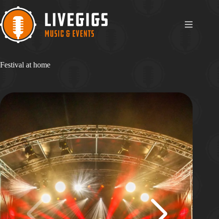
Ga
naar
de
inhoud
Festival at home