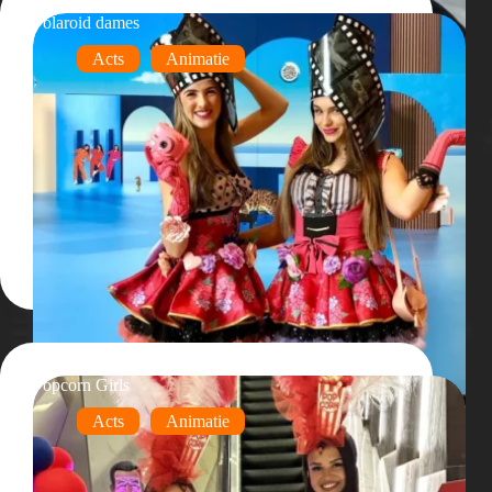
Polaroid dames
Acts
Animatie
Popcorn Girls
Acts
Animatie