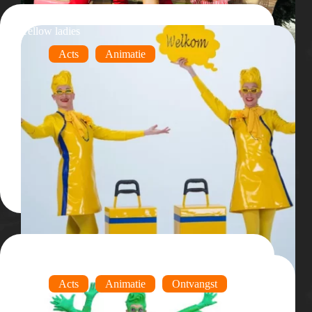
Yellow ladies
Acts
Animatie
De Juffertjes – ontvangstact
Acts
Animatie
Ontvangst