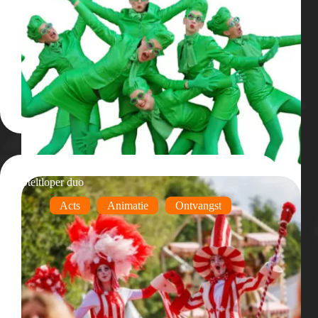
Steltloper duo
Acts
Animatie
Ontvangst