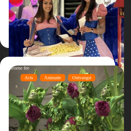
Groene fee
Acts
Animatie
Ontvangst