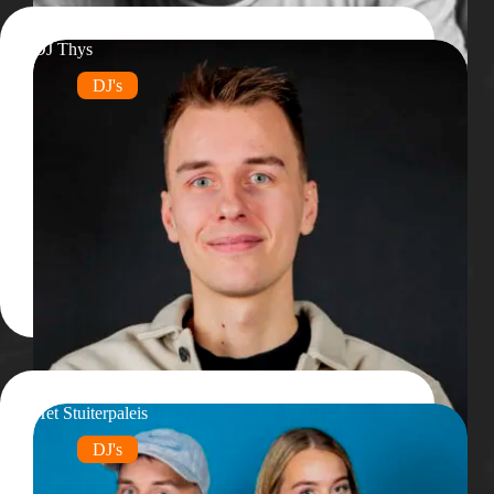
DJ Thys
DJ's
Het Stuiterpaleis
DJ's