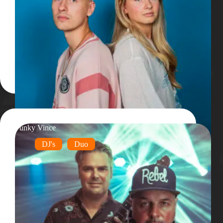
Funky Vince
DJ's
Duo