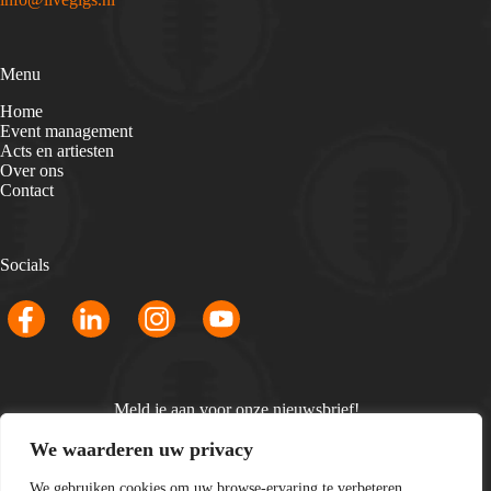
Menu
Home
Event management
Acts en artiesten
Over ons
Contact
Socials
Meld je aan voor onze nieuwsbrief!
Email
*
We waarderen uw privacy
We gebruiken cookies om uw browse-ervaring te verbeteren,