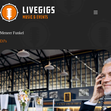
Ga
naar
de
inhoud
Meneer Funkel
DJ's