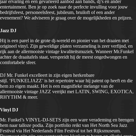
jaar ervaring en een gevarieerd aanbod aan bands, dj’s en ander
entertainment. Ben je op zoek naar de perfecte invulling voor jouw
bedrijfsfeest, personeelsfeest, jubileum, bruiloft of een ander
evenement? We adviseren je graag over de mogelijkheden en prijzen.
Jazz DJ
Hij is een parel in de grote dj-wereld en pionier van het draaien met
origineel vinyl. Zijn geweldige platen verzameling is zeer verfijnd, en
rijk aan de allermooiste vintage kwaliteitsmuziek. Wanneer Mr.Funkel
achter de draaitafels staat, verspreidt hij de meest ongedwongen en
comfortabele sfeer.
DJ Mr. Funkel excelleert in zijn eigen herkenbare
stijl. ‘FUNKELJAZZ’ is het repertoire waar hij patent op heeft en die
hem zo eigen maakt. Het is een magnifieke melange van de
allermooiste vintage JAZZ verrijkt met LATIN, SWING, EXOTICA,
RHYTHM & meer.
Vinyl DJ
Mr. Funkel’s VINYL-DJ-SETS zijn een ware verademing en brengen
hem naar talloze podia. Zijn portfolio reikt van Het North Sea Jazz
Festival via Het Nederlands Film Festival tot het Rijksmuseum.