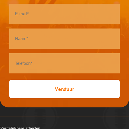
E-
mail
*
Naam
*
Telefoon
*
Vergelijkbare artiesten