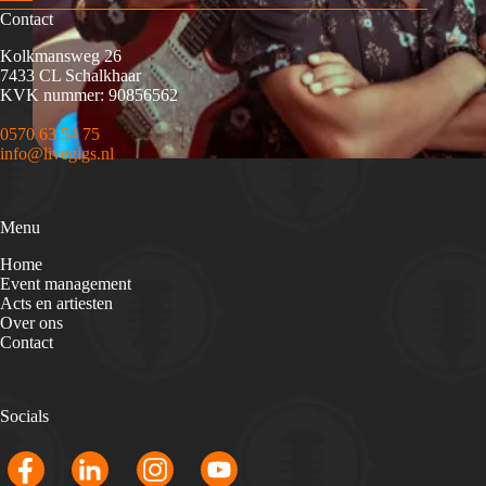
Contact
Kolkmansweg 26
7433 CL Schalkhaar
KVK nummer: 90856562
0570 63 54 75
info@livegigs.nl
Menu
Home
Event management
Acts en artiesten
Over ons
Contact
Socials