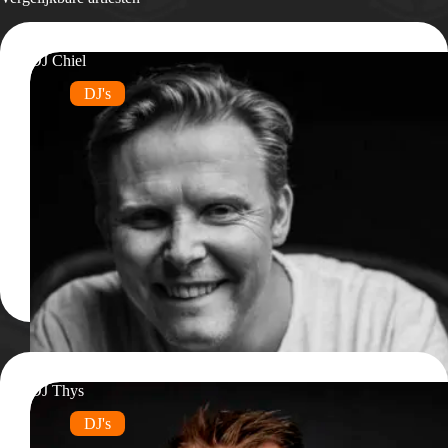
DJ Chiel
DJ's
DJ Thys
DJ's