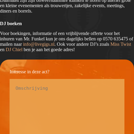
Daarnaast zijn zijn onweerstaanbare klanken te horen op allerlei grote
en kleine evenementen als trouwerijen, zakelijke events, meetings,
diners en borrels.
DJ boeken
Voor boekingen, informatie of een vrijblijvende offerte voor het
inhuren van Mr. Funkel kun je ons dagelijks bellen op 0570 635475 of
mailen naar
info@livegigs.nl
. Ook voor andere DJ’s zoals
Miss Twist
en
DJ Chiel
ben je aan het goede adres!
Interesse in deze act?
Omschrijving
*