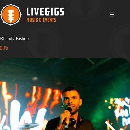
Ga
naar
de
inhoud
Rhandy Bishop
DJ's