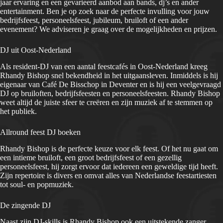
jaar ervaring en een gevarieerd aanbod aan bands, dj’s en ander
entertainment. Ben je op zoek naar de perfecte invulling voor jouw
bedrijfsfeest, personeelsfeest, jubileum, bruiloft of een ander
evenement? We adviseren je graag over de mogelijkheden en prijzen.
DJ uit Oost-Nederland
Als resident-DJ van een aantal feestcafés in Oost-Nederland kreeg
Rhandy Bishop snel bekendheid in het uitgaansleven. Inmiddels is hij
eigenaar van Café De Bisschop in Deventer en is hij een veelgevraagd
DJ op bruiloften, bedrijfsfeesten en personeelsfeesten. Rhandy Bishop
weet altijd de juiste sfeer te creëren en zijn muziek af te stemmen op
het publiek.
Allround feest DJ boeken
Rhandy Bishop is de perfecte keuze voor elk feest. Of het nu gaat om
een intieme bruiloft, een groot bedrijfsfeest of een gezellig
personeelsfeest, hij zorgt ervoor dat iedereen een geweldige tijd heeft.
Zijn repertoire is divers en omvat alles van Nederlandse feestartiesten
tot soul- en popmuziek.
De zingende DJ
Naast zijn DJ-skills is Rhandy Bishop ook een uitstekende zanger.