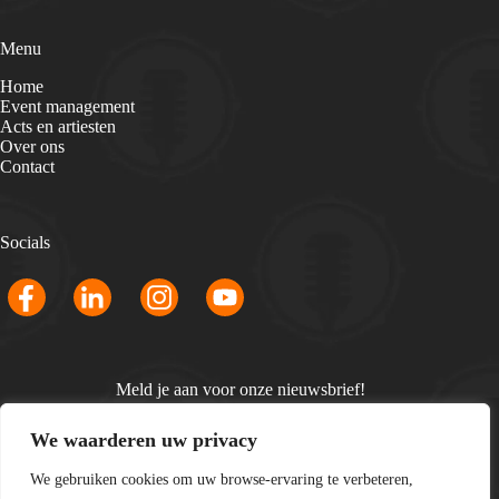
Menu
Home
Event management
Acts en artiesten
Over ons
Contact
Socials
Meld je aan voor onze nieuwsbrief!
Email
We waarderen uw privacy
*
We gebruiken cookies om uw browse-ervaring te verbeteren,