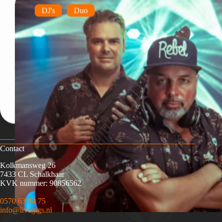
DJ's
Duo
Contact
Kolkmansweg 26
7433 CL Schalkhaar
KVK nummer: 90856562
0570 63 54 75
info@livegigs.nl