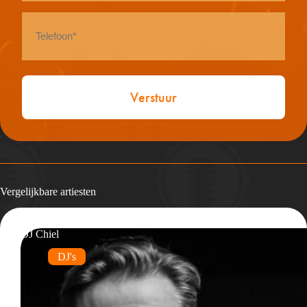
Telefoon
*
Vergelijkbare artiesten
DJ Chiel
DJ's