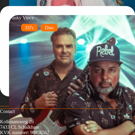
Funky Vince
DJ's
Duo
Contact
Kolkmansweg 26
7433 CL Schalkhaar
KVK nummer: 90856562