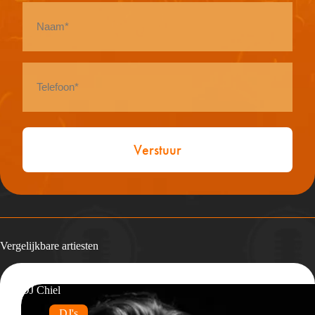
Naam
*
Telefoon
*
Vergelijkbare artiesten
DJ Chiel
DJ's