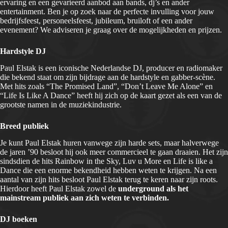
ervaring en een gevarieerd aanbod aan bands, dj’s en ander
entertainment. Ben je op zoek naar de perfecte invulling voor jouw
bedrijfsfeest, personeelsfeest, jubileum, bruiloft of een ander
evenement? We adviseren je graag over de mogelijkheden en prijzen.
Hardstyle DJ
Paul Elstak is een iconische Nederlandse DJ, producer en radiomaker
die bekend staat om zijn bijdrage aan de hardstyle en gabber-scène.
Met hits zoals “The Promised Land”, “Don’t Leave Me Alone” en
“Life Is Like A Dance” heeft hij zich op de kaart gezet als een van de
grootste namen in de muziekindustrie.
Breed publiek
Je kunt Paul Elstak huren vanwege zijn harde sets, maar halverwege
de jaren ’90 besloot hij ook meer commercieel te gaan draaien. Het zijn
sindsdien de hits Rainbow in the Sky, Luv u More en Life is like a
Dance die een enorme bekendheid hebben weten te krijgen. Na een
aantal van zijn hits besloot Paul Elstak terug te keren naar zijn roots.
Hierdoor heeft Paul Elstak zowel de
underground als het
mainstream publiek aan zich weten te verbinden.
DJ boeken