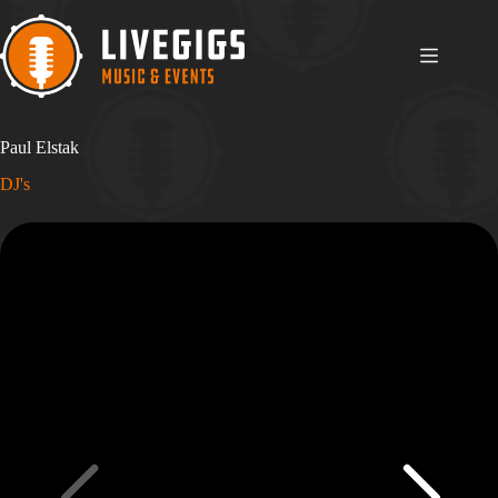
Ga
naar
de
inhoud
Paul Elstak
DJ's