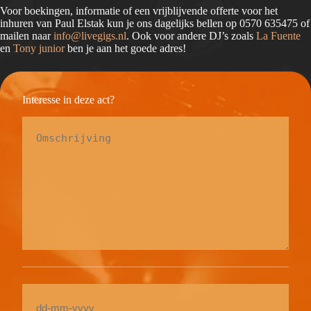
Voor boekingen, informatie of een vrijblijvende offerte voor het
inhuren van Paul Elstak kun je ons dagelijks bellen op 0570 635475 of
mailen naar
info@livegigs.nl
. Ook voor andere DJ’s zoals
La Fuente
en
Tony junior
ben je aan het goede adres!
Interesse in deze act?
Omschrijving
*
Date
DD