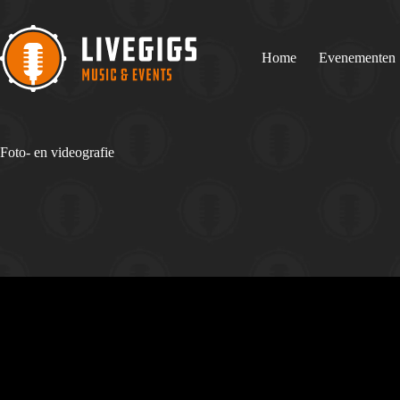
Ga
naar
de
inhoud
Home
Evenementen
Foto- en videografie