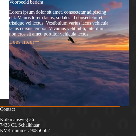
Voorbeeld bericht
Lorem ipsum dolor sit amet, consectetur adipiscing
elit. Mauris lorem lacus, sodales id consectetur et,
tristique vel lectus. Vestibulum varius lacus vehicula
lacus cursus tempor. Vivamus velit nibh, interdum
non eros sit amet, porttitor vehicula lectus.
Lees meer
Voorbeeld
bericht
Contact
Kolkmansweg 26
7433 CL Schalkhaar
KVK nummer: 90856562