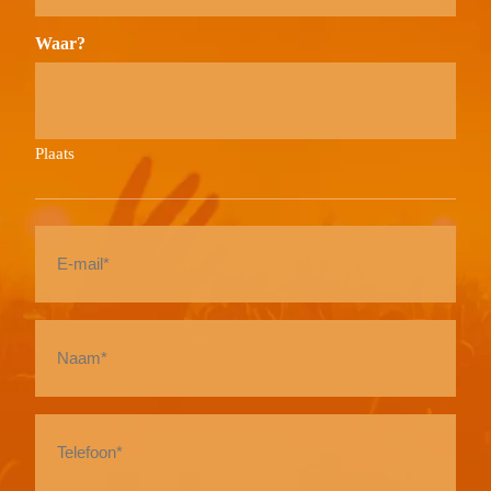
Waar?
Plaats
E-
mail
*
Naam
*
Telefoon
*