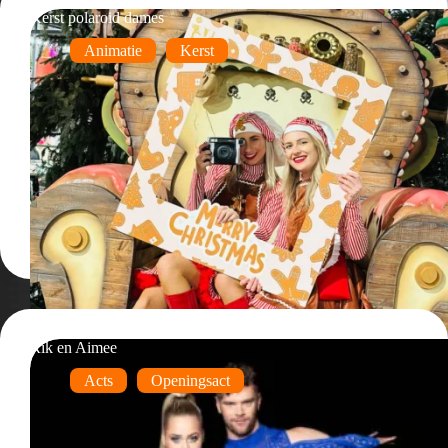
Kerst polaroid dames
Animatie
Kerst
Rik en Aimee
Acts
Openingsact