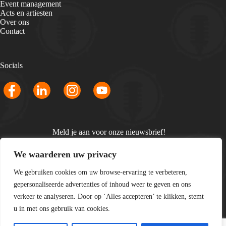
Event management
Acts en artiesten
Over ons
Contact
Socials
Meld je aan voor onze nieuwsbrief!
Email
We waarderen uw privacy
*
We gebruiken cookies om uw browse-ervaring te verbeteren,
gepersonaliseerde advertenties of inhoud weer te geven en ons
verkeer te analyseren. Door op ‘Alles accepteren’ te klikken, stemt
u in met ons gebruik van cookies.