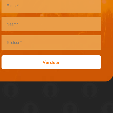
E-
mail
*
Naam
*
Telefoon
*