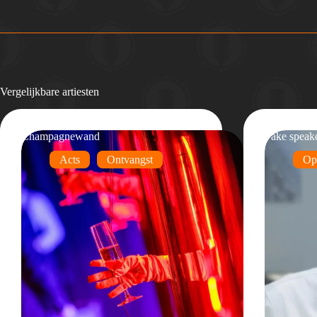
Vergelijkbare artiesten
Champagnewand
Fake speak
Acts
Ontvangst
Op