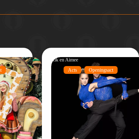
Rik en Aimee
t
Acts
Openingsact