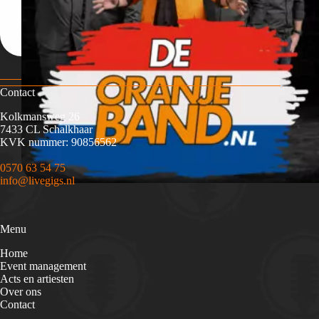
Contact
Kolkmansweg 26
7433 CL Schalkhaar
KVK nummer: 90856562
0570 63 54 75
info@livegigs.nl
Menu
Home
Event management
Acts en artiesten
Over ons
Contact