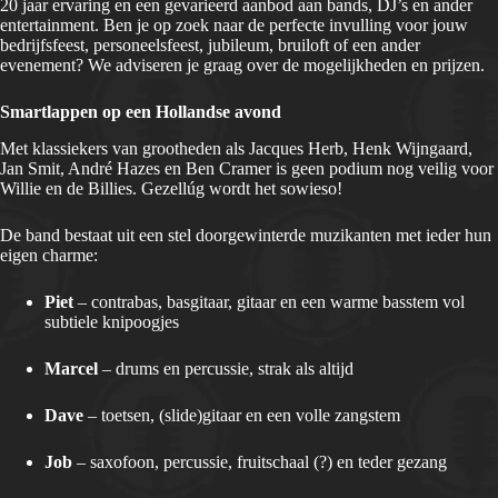
20 jaar ervaring en een gevarieerd aanbod aan bands, DJ’s en ander
entertainment. Ben je op zoek naar de perfecte invulling voor jouw
bedrijfsfeest, personeelsfeest, jubileum, bruiloft of een ander
evenement? We adviseren je graag over de mogelijkheden en prijzen.
Smartlappen op een Hollandse avond
Met klassiekers van grootheden als Jacques Herb, Henk Wijngaard,
Jan Smit, André Hazes en Ben Cramer is geen podium nog veilig voor
Willie en de Billies. Gezellúg wordt het sowieso!
De band bestaat uit een stel doorgewinterde muzikanten met ieder hun
eigen charme:
Piet
– contrabas, basgitaar, gitaar en een warme basstem vol
subtiele knipoogjes
Marcel
– drums en percussie, strak als altijd
Dave
– toetsen, (slide)gitaar en een volle zangstem
Job
– saxofoon, percussie, fruitschaal (?) en teder gezang