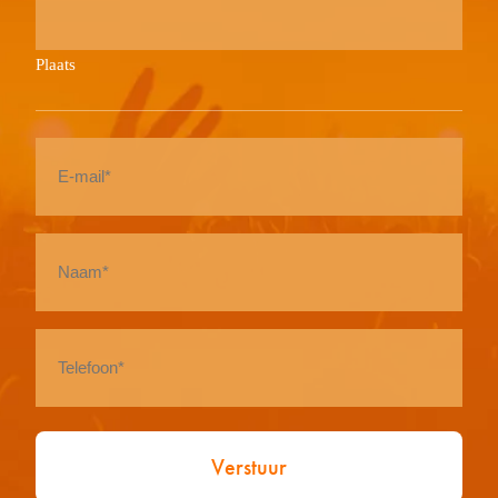
Plaats
E-
mail
*
Naam
*
Telefoon
*