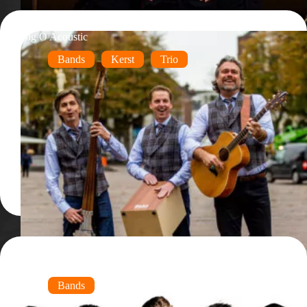
Big O Acoustic
Bands
Kerst
Trio
ROXX
Bands