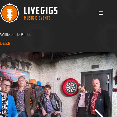
Ga
naar
de
inhoud
Willie en de Billies
Bands