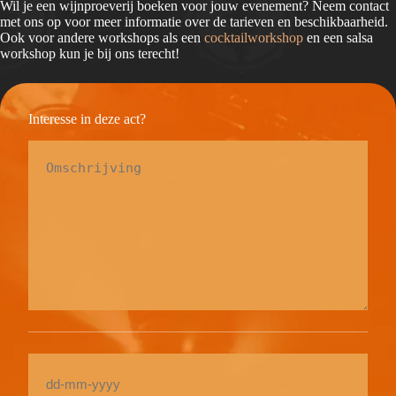
Wil je een wijnproeverij boeken voor jouw evenement? Neem contact
met ons op voor meer informatie over de tarieven en beschikbaarheid.
Ook voor andere workshops als een
cocktailworkshop
en een salsa
workshop kun je bij ons terecht!
Interesse in deze act?
Omschrijving
*
Date
DD