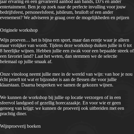
jaar ervaring en een gevarieerd aanbod aan bands, DJ’s en ander
entertainment. Ben je op zoek naar de perfecte invulling voor jouw
bedrijfsfeest, personeelsfeest, jubileum, bruiloft of een ander
evenement? We adviseren je graag over de mogelijkheden en prijzen
Originele workshop
Wijn proeven… het is bijna een sport, maar dan eentje waar je alleen
maar vrolijker van wordt. Tijdens deze workshop duiken jullie in 6 tot
8 heerlijke wijnen. Hebben jullie een zwak voor een bepaalde streek of
een favoriet land? Laat het weten, dan stemmen we de selectie
helemaal op jullie smaak af.
Onze vinoloog neemt jullie mee in de wereld van wijn: van hoe je nou
écht proeft tot wat er bijzonder is aan de flessen die voor jullie
klaarstaan. Daarna bespreken we samen de gekozen wijnen.
We kunnen de workshop bij jullie op locatie verzorgen of in een
sfeervol landgoed of gezellig horecazaakje. En voor wie er geen
genoeg van krijgt: we kunnen de proeverij ook uitbreiden met een
prachtig diner.
Wijnproeverij boeken