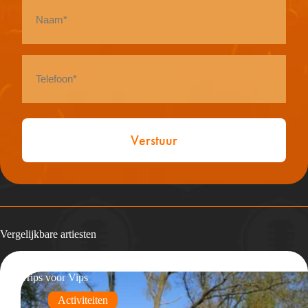
Naam
*
Telefoon
*
Vergelijkbare artiesten
Trips voor Vips
Activiteiten