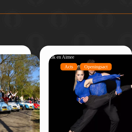
Rik en Aimee
Acts
Openingsact