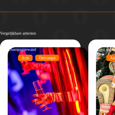
Vergelijkbare artiesten
Champagnewand
Kerst polar
Acts
Ontvangst
An