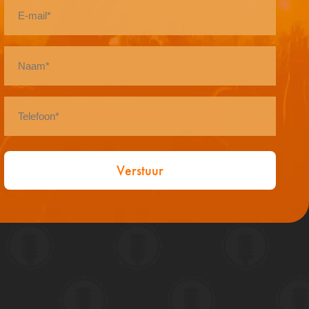
E-
mail
*
Naam
*
Telefoon
*