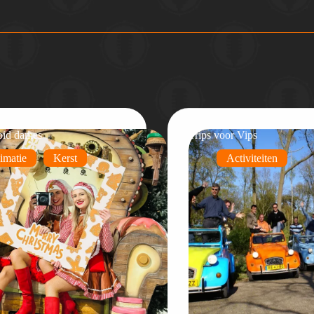
oid dames
Trips voor Vips
imatie
Kerst
Activiteiten