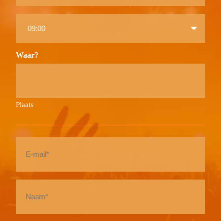
Time
to
Waar?
Plaats
E-
mail
*
Naam
*