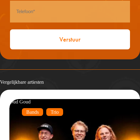
Telefoon
*
Vergelijkbare artiesten
Oud Goud
Bands
Trio