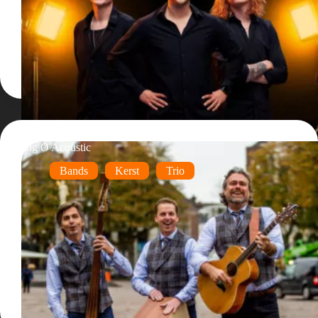
Big O Acoustic
Bands
Kerst
Trio