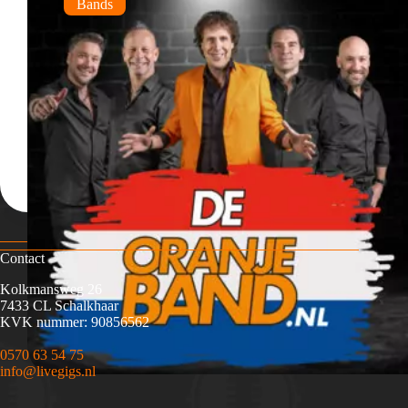
Bands
Contact
Kolkmansweg 26
7433 CL Schalkhaar
KVK nummer: 90856562
0570 63 54 75
info@livegigs.nl