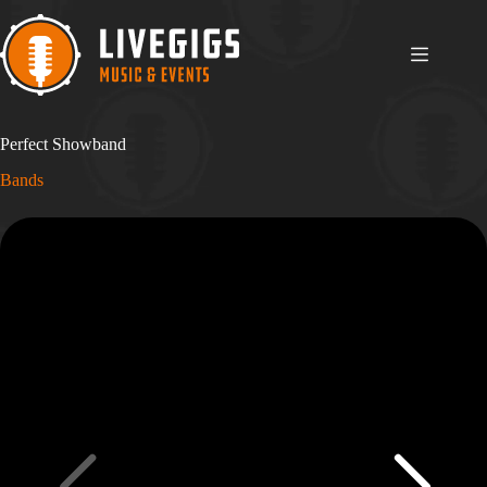
Ga
naar
de
inhoud
Perfect Showband
Bands