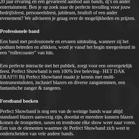
20 jaar ervaring en een gevarieerd aanbod aan bands, dj’s en ander
entertainment. Ben je op zoek naar de perfecte invulling voor jouw
bedrijfsfeest, personeelsfeest, jubileum, bruiloft of een ander
evenement? We adviseren je graag over de mogelijkheden en prijzen.
Professionele band
Een band met professionele en ervaren uitstraling, wanneer zij het
podium betreden en aftikken, word je vanaf het begin meegesleurd in
een “rollercoaster” van hits.
Een perfecte interactie met het publiek, zorgt voor een onvergetelijk
feest. Perfect Showband is een 100% live beleving– HET DAK
ERAF!!! Bij Perfect Showband maakt je kennis met multi-
instrumentalisten, inclusief blazers en diverse zangstemmen, een
fantastische zanger & zangeres.
Feestband boeken
Perfect Showband is nog een van de weinige bands waar altijd
standaard blazers aanwezig zijn, doordat er meerdere kunnen blazen
komen de trompetten, saxen en trombone elke show weer naar voren.
Een van de elementen waarmee de Perfect Showband zich weet te
onderscheiden van vele andere bands.