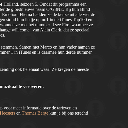
of Holland, seizoen 5. Omdat dit programma een
onder de gloednieuwe naam O’G3NE. Bij hun Blind
 Emotion. Hierna hadden ze de keuze uit alle vier de
n stond hun liedje op nr.1 in de iTunes Top100 en
e wonnen ze met het nummer ‘I see Fire’ waarmee ze
ge will come” van Alain Clark, dat ze speciaal
es.
de stemmen. Samen met Marco en hun vader namen ze
ummer 1 in iTunes en is daarmee hun derde nummer
itzending ook helemaal waar! Ze kregen de meeste
 muzikaal te veroveren.
voor meer informatie over de tarieven en
eesters
en
Thomas Berge
kun je bij ons terecht!