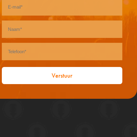
E-
mail
*
Naam
*
Telefoon
*