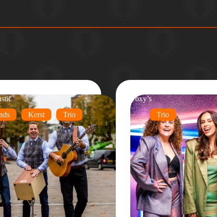
stic
Voxy’s
nds
Kerst
Trio
Trio