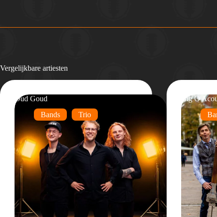
Vergelijkbare artiesten
Oud Goud
Big O Acou
Bands
Trio
Ba