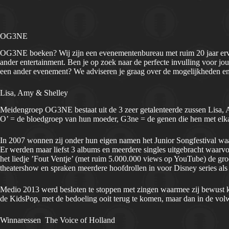
OG3NE
OG3NE boeken? Wij zijn een evenementenbureau met ruim 20 jaar erva
ander entertainment. Ben je op zoek naar de perfecte invulling voor jouw
een ander evenement? We adviseren je graag over de mogelijkheden en
Lisa, Amy & Shelley
Meidengroep OG3NE bestaat uit de 3 zeer getalenteerde zussen Lisa,
O’ = de bloedgroep van hun moeder, G3ne = de genen die hen met elk
In 2007 wonnen zij onder hun eigen namen het Junior Songfestival w
Er werden maar liefst 3 albums en meerdere singles uitgebracht waarvoo
het liedje ’Fout Ventje’ (met ruim 5.000.000 views op YouTube) de gr
theatershow en spraken meerdere hoofdrollen in voor Disney series a
Medio 2013 werd besloten te stoppen met zingen waarmee zij bewust k
de KidsPop, met de bedoeling ooit terug te komen, maar dan in de vo
Winnaressen The Voice of Holland