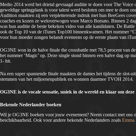
Medio 2014 werd het drietal gevraagd auditie te doen voor The Voice 
geweldige springplank is voor talent werd besloten om mee te doen 
Audition maakten zij een verpletterende indruk met hun BeeGees cover
coaches en kozen ze weloverwogen voor Marco Borsato. Binnen 2 dage
was hun auditie de beste bekeken video van alle kandidaten. De Battl
ook de Top 10 van de iTunes Top100 binnenkwamen. Het nummer “Chan
voor hun moeder zongen belandt eveneens op de eerste plaats van iTun
OG3NE won in de halve finale the crossbattle met 78,5 procent van 
het nummer ‘Magic’ op. Deze single stond binnen een halve dag op n
1- hit.
Na een super spannende finale maakten de dames het tijdens de slot-u
stemmen van het miljoenenpubliek en wonnen daarmee TVOH 2014.
OG3NE is de vocale sensatie, uniek in de wereld en klaar om deze
Bekende Nederlander boeken
Wil je OG3NE boeken voor jouw evenement? Neem contact met ons op 
beschikbaarheid. Ook voor andere bekende Nederlanders zoals
Emma H