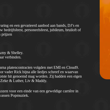
ring en een gevarieerd aanbod aan bands, DJ’s en
 bedrijfsfeest, personeelsfeest, jubileum, bruiloft of
 prijzen
 Amy & Shelley.
aar verbinden.
aarna platencontracten volgden met EMI en Cloud9.
r vader Rick bijna alle liedjes schreef en waarvan
ootste hit genoemd mag worden. Zij hadden een eigen
ls Zeke & Luther, Liv & Maddy.
ozen voor een einde van een geweldige carrière in
lwassen Popmuziek.