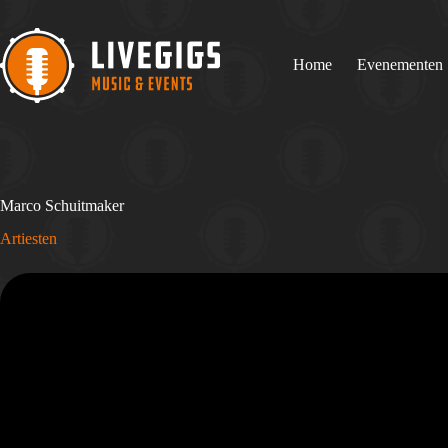
Ga
naar
de
inhoud
Home
Evenementen
Marco Schuitmaker
Artiesten