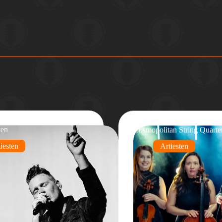
ven
Cosmopolitan String Quarte
iesten
Artiesten