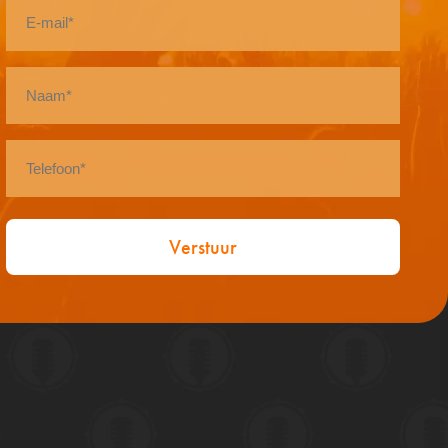
E-
mail
*
Naam
*
Telefoon
*