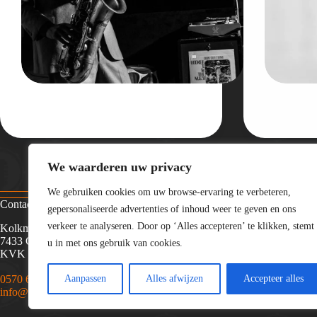
We waarderen uw privacy
We gebruiken cookies om uw browse-ervaring te verbeteren,
Contact
Menu
gepersonaliseerde advertenties of inhoud weer te geven en ons
verkeer te analyseren. Door op ‘Alles accepteren’ te klikken, stemt
Kolkmansweg 26
Home
7433 CL Schalkhaar
Event management
u in met ons gebruik van cookies.
KVK nummer: 90856562
Acts en artiesten
Over ons
0570 63 54 75
Contact
Aanpassen
Alles afwijzen
Accepteer alles
info@livegigs.nl