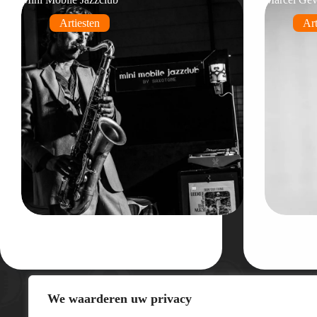
Artiesten
Art
We waarderen uw privacy