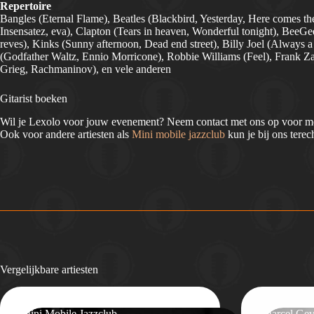
Repertoire
Bangles (Eternal Flame), Beatles (Blackbird, Yesterday, Here comes t
Insensatez, eva), Clapton (Tears in heaven, Wonderful tonight), Bee
reves), Kinks (Sunny afternoon, Dead end street), Billy Joel (Always 
(Godfather Waltz, Ennio Morricone), Robbie Williams (Feel), Frank Zapp
Grieg, Rachmaninov), en vele anderen
Gitarist boeken
Wil je Lexolo voor jouw evenement? Neem contact met ons op voor mee
Ook voor andere artiesten als
Mini mobile jazzclub
kun je bij ons terec
Vergelijkbare artiesten
Mini Mobile Jazzclub
Marcel Ge