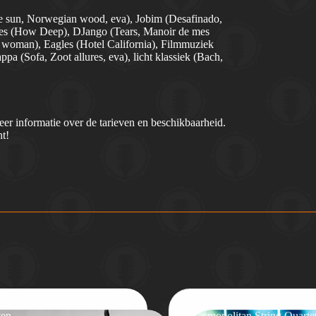
he sun, Norwegian wood, eva), Jobim (Desafinado,
Gees (How Deep), DJango (Tears, Manoir de mes
a woman), Eagles (Hotel California), Filmmuziek
a (Sofa, Zoot allures, eva), licht klassiek (Bach,
r informatie over de tarieven en beschikbaarheid.
ht!
ven
Cosmopolitan String Quarte