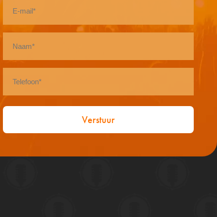
E-
mail
*
Naam
*
Telefoon
*