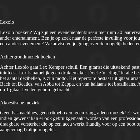
Lexolo
Lexolo boeken? Wij zijn een evenementenbureau met ruim 20 jaar erva
ander entertainment. Ben je op zoek naar de perfecte invulling voor jouw
een ander evenement? We adviseren je graag over de mogelijkheden en
Achtergrondmuziek boeken
Achter Lexolo gaat Lex Kemper schuil. Een gitarist die uitstekend past 
tuinfeest. Lex is namelijk geen druktemaker. Doet z’n “ding” in alle b
het aantal decibellen, is zijn motto. Het repertoire bestaat uit gitaar
Bach tot Beatles, van Abba tot Zappa, en van italiaans tot braziliaans. 
op 1 gitaar live ten gehore gebracht.
Akoestische muziek
Geen basmachines, geen ritmeboxen, geen zang, alleen muziek! Er word
indien gewenst kan er ook gebruikgemaakt worden van een professionel
draagbare versterker die op een accu werkt (handig voor op een boot o
aangevraagd) altijd mogelijk.