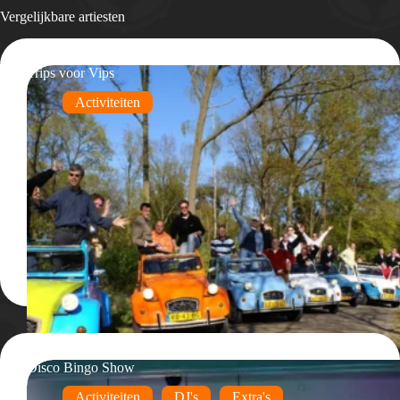
Vergelijkbare artiesten
Trips voor Vips
Activiteiten
Disco Bingo Show
Activiteiten
DJ's
Extra's