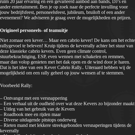
ruim 20 jaar ervaring en een gevarieerd aanbod aan bands, DJ’s en
ander entertainment. Ben je op zoek naar de perfecte invulling voor
jouw bedrijfsfeest, personeelsfeest, jubileum, bruiloft of een ander
evenement? We adviseren je graag over de mogelijkheden en prijzen.
Origineel personeels- of teamuitje
Niet zomaar een kever… Maar een cabrio kever! De kans om het echte
rallygevoel te beleven! Kruip tijdens de keverrally achter het stuur van
deze klassieke cabrio kevers. Even geen climate control,
stuurbekrachtiging, ESP, even wennen met schakelen en remmen,
maar dan volop genieten met het dak open en de wind door je haren.
Dat is het idee van een Kever Cabrio Rally.. Uiteraard hebben wij de
mogelijkheid om een rally geheel op jouw wensen af te stemmen.
Voorbeeld Rally:
– Ontvangst met een versnappering
– Een verhaal uit de oudheid over wat deze Kevers zo bijzonder maakt
– Uitleg van het gebruik van de Kevers
– Roadbook mee en rijden maar
– Diverse uitdagende pitstops onderweg
– Rieten mand met lekkere streekgebonden versnaperingen tijdens de
keverrally