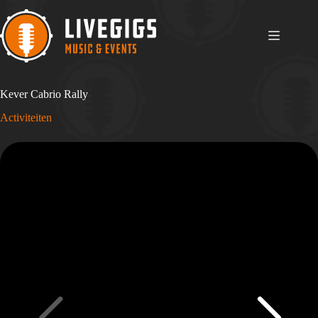
Ga
naar
de
inhoud
Kever Cabrio Rally
Activiteiten