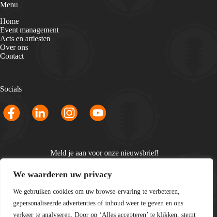
Menu
Home
Event management
Acts en artiesten
Over ons
Contact
Socials
Meld je aan voor onze nieuwsbrief!
Email
We waarderen uw privacy
*
We gebruiken cookies om uw browse-ervaring te verbeteren,
gepersonaliseerde advertenties of inhoud weer te geven en ons
verkeer te analyseren. Door op ‘Alles accepteren’ te klikken, stemt