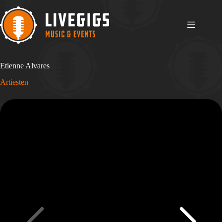
Ga
naar
de
inhoud
Etienne Alvares
Artiesten