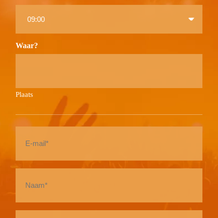
Time
to
Waar?
Plaats
E-
mail
*
Naam
*
Telefoon