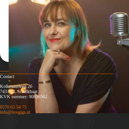
Contact
Kolkmansweg 26
7433 CL Schalkhaar
KVK nummer: 90856562
0570 63 54 75
info@livegigs.nl