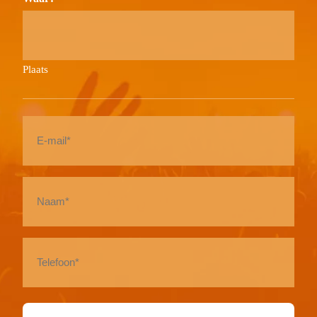
Plaats
E-
mail
*
Naam
*
Telefoon
*