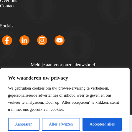
Over ons
Contact
Socials
Meld je aan voor onze nieuwsbrief!
Email
We waarderen uw privacy
*
We gebruiken cookies om uw browse-ervaring te verbeteren,
gepersonaliseerde advertenties of inhoud weer te geven en ons
verkeer te analyseren. Door op ‘Alles accepteren’ te klikken, stemt
u in met ons gebruik van cookies.
Copyright © 2026 LiveGigs - Fullservice evenementenbureau
Aanpassen
Alles afwijzen
Accepteer alles
-
Privacyverklaring
-
Sitemap
- Website laten maken door