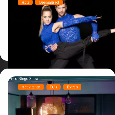
Acts
Openingsact
Disco Bingo Show
Activiteiten
DJ's
Extra's