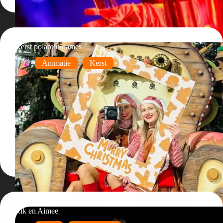
Kerst polaroid dames
Animatie
Kerst
Rik en Aimee