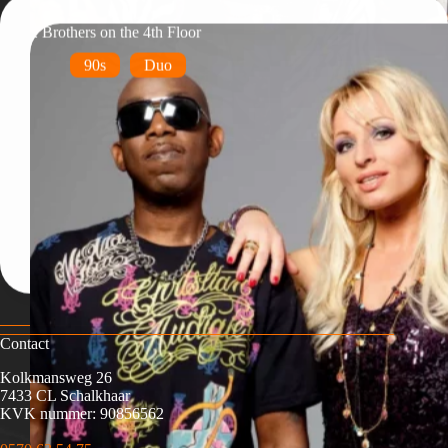
2 Brothers on the 4th Floor
90s
Duo
Contact
Kolkmansweg 26
7433 CL Schalkhaar
KVK nummer: 90856562