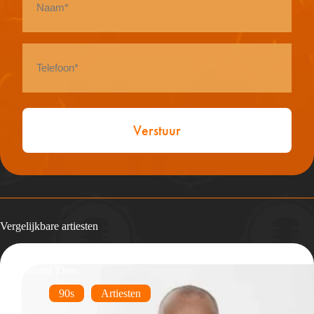
*
Telefoon
*
Vergelijkbare artiesten
Mental Theo
90s
Artiesten