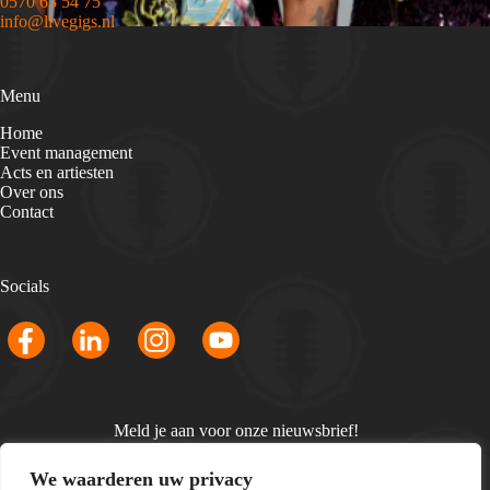
0570 63 54 75
info@livegigs.nl
Menu
Home
Event management
Acts en artiesten
Over ons
Contact
Socials
Meld je aan voor onze nieuwsbrief!
Email
We waarderen uw privacy
*