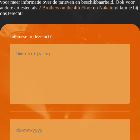
voor meer informatie over de tarieven en beschikbaarheid. Ook voor
andere artiesten als
2 Brothers on the 4th Floor
en
Nakatomi
kun je bij
ons terecht!
Interesse in deze act?
Omschrijving
*
Date
DD
dash