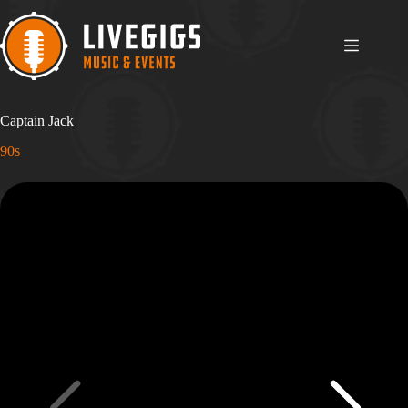
Ga
naar
de
inhoud
Captain Jack
90s