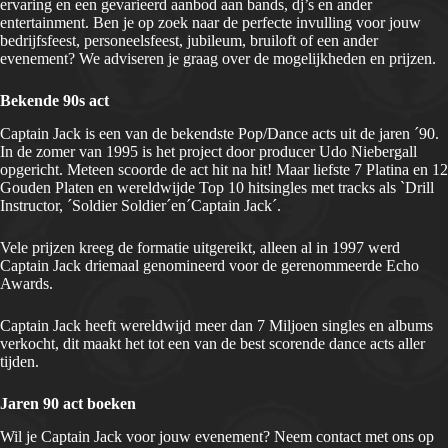
ervaring en een gevarieerd aanbod aan bands, dj’s en ander
entertainment. Ben je op zoek naar de perfecte invulling voor jouw
bedrijfsfeest, personeelsfeest, jubileum, bruiloft of een ander
evenement? We adviseren je graag over de mogelijkheden en prijzen.
Bekende 90s act
Captain Jack is een van de bekendste Pop/Dance acts uit de jaren ´90.
In de zomer van 1995 is het project door producer Udo Niebergall
opgericht. Meteen scoorde de act hit na hit! Maar liefste 7 Platina en 12
Gouden Platen en wereldwijde Top 10 hitsingles met tracks als `Drill
Instructor, ´Soldier Soldier´en´Captain Jack´.
Vele prijzen kreeg de formatie uitgereikt, alleen al in 1997 werd
Captain Jack driemaal genomineerd voor de gerenommeerde Echo
Awards.
Captain Jack heeft wereldwijd meer dan 7 Miljoen singles en albums
verkocht, dit maakt het tot een van de best scorende dance acts aller
tijden.
Jaren 90 act boeken
Wil je Captain Jack voor jouw evenement? Neem contact met ons op