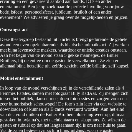
ervaring en een gevarieerd aanbod aan bands, DJ’s en ander
entertainment. Ben je op zoek naar de perfecte invulling voor jouw
bedrijfsfeest, personeelsfeest, jubileum, bruiloft of een ander
evenement? We adviseren je graag over de mogelijkheden en prijzen.
Ontvangst act
Deze theatergroep bestaand uit 5 acteurs brengt gedurende de gehele
avond een even opzienbarende als hilarische animatie-act. Zij werken
met bijna levensechte maskers, waardoor er unieke creaties ontstaan.
Aan het begin van de avond staan 5 gekke mannetjes, de Butler
Brothers, bij de entree om de gasten te verwelkomen. Ze zien er
allemaal bijna hetzelfde uit, zelfde gezicht, zelfde brilletje, zelf kapsel.
Mobiel entertainment
In loop van de avond verschijnen zij in de verschillende zalen als 4
Femmes Fatales, samen met fotograaf Billy BadAss. Zij mengen zich
tussen het publiek, dansen mee, doen fotosessies en zorgen voor een
zeer humoristisch schouwspel! De foto’s zijn later via een website te
downloaden of kunnen als E-cards verstuurd worden. Aan het eind
van de avond duiken de Butler Brothers plotseling weer op, ditmaal
gestoken in pyjama’s, met nachtlantaarn en slaapmuts. Ze wijzen de
gasten er subtiel op dat het langzaamaan tijd is om naar huis te gaan.
Via de zalen begeven zij zich richting uitgang, waar de gasten