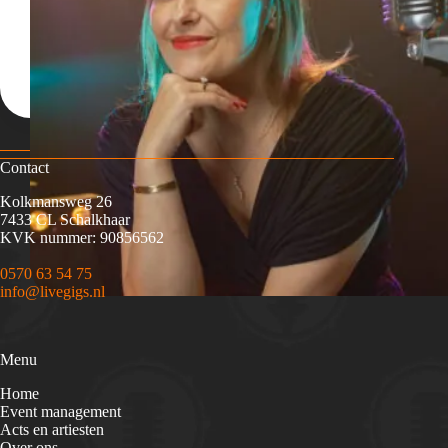
Contact
Kolkmansweg 26
7433 CL Schalkhaar
KVK nummer: 90856562
0570 63 54 75
info@livegigs.nl
Menu
Home
Event management
Acts en artiesten
Over ons