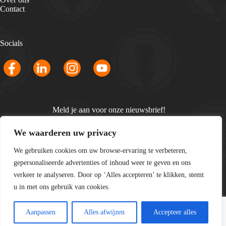
Contact
Socials
Meld je aan voor onze nieuwsbrief!
Email
We waarderen uw privacy
*
We gebruiken cookies om uw browse-ervaring te verbeteren,
gepersonaliseerde advertenties of inhoud weer te geven en ons
verkeer te analyseren. Door op ‘Alles accepteren’ te klikken, stemt
u in met ons gebruik van cookies.
Copyright © 2026 LiveGigs - Fullservice evenementenbureau
Aanpassen
Alles afwijzen
Accepteer alles
-
Privacyverklaring
-
Sitemap
- Website laten maken door