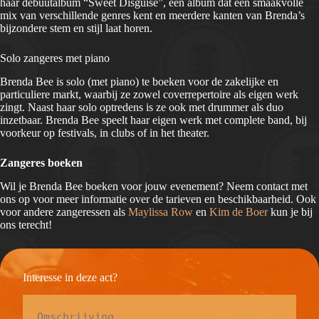
haar debuutalbum “Sweet Disguise”, een album dat een smaakvolle
mix van verschillende genres kent en meerdere kanten van Brenda’s
bijzondere stem en stijl laat horen.
Solo zangeres met piano
Brenda Bee is solo (met piano) te boeken voor de zakelijke en
particuliere markt, waarbij ze zowel coverrepertoire als eigen werk
zingt. Naast haar solo optredens is ze ook met drummer als duo
inzetbaar. Brenda Bee speelt haar eigen werk met complete band, bij
voorkeur op festivals, in clubs of in het theater.
Zangeres boeken
Wil je Brenda Bee boeken voor jouw evenement? Neem contact met
ons op voor meer informatie over de tarieven en beschikbaarheid. Ook
voor andere zangeressen als
Maylissa Row
en
Kim de Boer
kun je bij
ons terecht!
Interesse in deze act?
Omschrijving
*