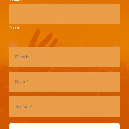
Plaats
E-
mail
*
Naam
*
Telefoon
*