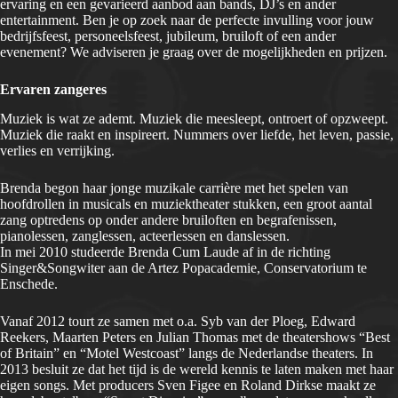
ervaring en een gevarieerd aanbod aan bands, DJ’s en ander
entertainment. Ben je op zoek naar de perfecte invulling voor jouw
bedrijfsfeest, personeelsfeest, jubileum, bruiloft of een ander
evenement? We adviseren je graag over de mogelijkheden en prijzen.
Ervaren zangeres
Muziek is wat ze ademt. Muziek die meesleept, ontroert of opzweept.
Muziek die raakt en inspireert. Nummers over liefde, het leven, passie,
verlies en verrijking.
Brenda begon haar jonge muzikale carrière met het spelen van
hoofdrollen in musicals en muziektheater stukken, een groot aantal
zang optredens op onder andere bruiloften en begrafenissen,
pianolessen, zanglessen, acteerlessen en danslessen.
In mei 2010 studeerde Brenda Cum Laude af in de richting
Singer&Songwiter aan de Artez Popacademie, Conservatorium te
Enschede.
Vanaf 2012 tourt ze samen met o.a. Syb van der Ploeg, Edward
Reekers, Maarten Peters en Julian Thomas met de theatershows “Best
of Britain” en “Motel Westcoast” langs de Nederlandse theaters. In
2013 besluit ze dat het tijd is de wereld kennis te laten maken met haar
eigen songs. Met producers Sven Figee en Roland Dirkse maakt ze