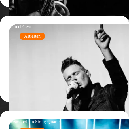
Marcel Geven
Artiesten
Cosmopolitan String Quartet