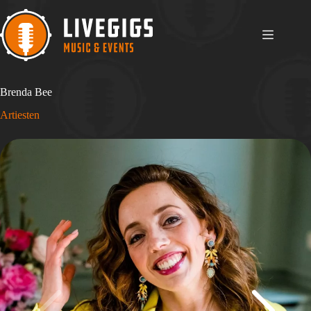
Ga
naar
de
inhoud
Brenda Bee
Artiesten